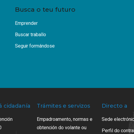
Busca o teu futuro
Emprender
Buscar traballo
Seguir formándose
á cidadanía
Trámites e servizos
Directo a
ención
Empadroamento, normas e
Sede electrónic
0
obtención do volante ou
Perfil do contr