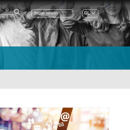
GL
Iniciar sesión
ES
|