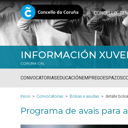
CONCELLO
TE
INFORMACIÓN XUVE
CORUNA.GAL
CONVOCATORIAS
EDUCACIÓN
EMPREGO
ESPAZOS
C
Inicio
Convocatorias
Bolsas e axudas
detalle bols
Programa de avais para a