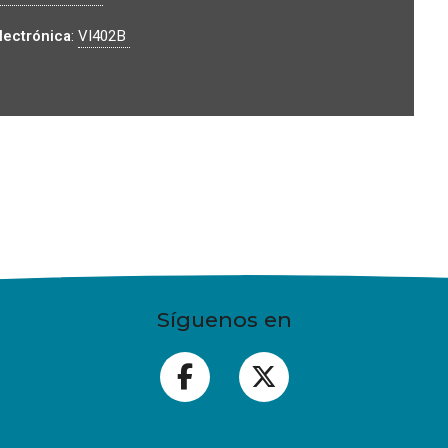
ectrónica
:
VI402B
Síguenos en