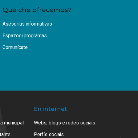
Que che ofrecemos?
Asesorías informativas
Espazos/programas
Comunícate
En internet
a municipal
Webs, blogs e redes sociais
atante
Perfís sociais