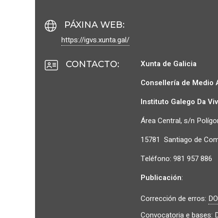
PÁXINA WEB
:
https://igvs.xunta.gal/
Xunta de Galicia
CONTACTO
:
Consellería de Medio 
Instituto Galego Da Vi
Área Central, s/n Políg
15781 Santiago de Com
Teléfono: 981 957 886
Publicación
:
Corrección de erros:
DO
Convocatoria e
bases
: