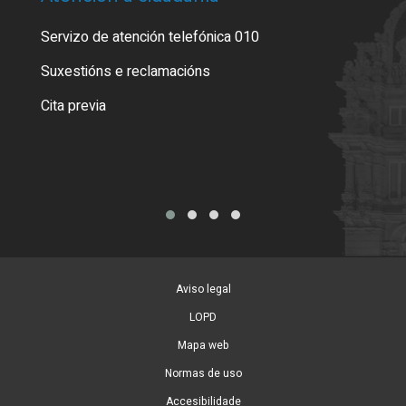
Servizo de atención telefónica 010
Empa
certi
Suxestións e reclamacións
Como
Cita previa
Tarx
Aviso legal
LOPD
Mapa web
Normas de uso
Accesibilidade