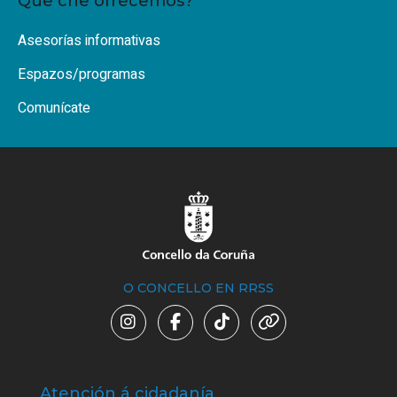
Que che ofrecemos?
Asesorías informativas
Espazos/programas
Comunícate
O CONCELLO EN RRSS
Atención á cidadanía
Trá