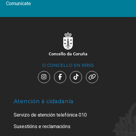
Comunícate
O CONCELLO EN RRSS
Atención á cidadanía
Trá
Servizo de atención telefónica 010
Empa
certi
Suxestións e reclamacións
Como