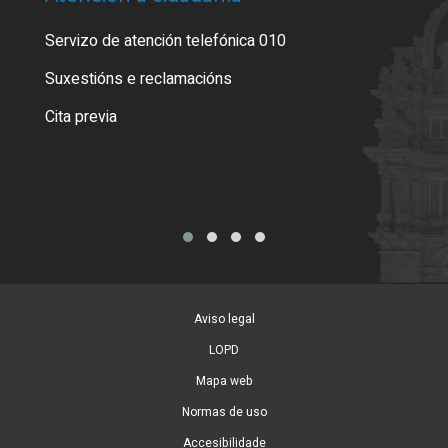
Servizo de atención telefónica 010
Empa
certi
Suxestións e reclamacións
Como
Cita previa
Tarx
Aviso legal
LOPD
Mapa web
Normas de uso
Accesibilidade