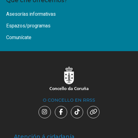
Que che ofrecemos?
Asesorías informativas
Espazos/programas
Comunícate
O CONCELLO EN RRSS
Atención á cidadanía
Trá