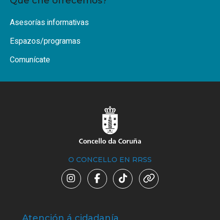
Que che ofrecemos?
Asesorías informativas
Espazos/programas
Comunícate
O CONCELLO EN RRSS
Atención á cidadanía
Trá