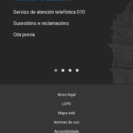
Servizo de atención telefónica 010
Empa
certi
Suxestións e reclamacións
Como
Cita previa
Tarx
Aviso legal
LOPD
Mapa web
Normas de uso
Accesibilidade