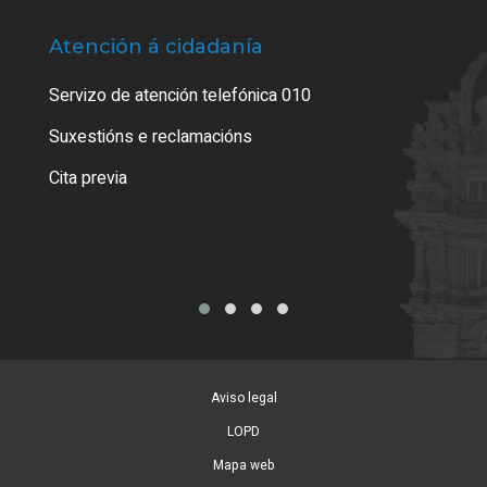
Atención á cidadanía
Trá
Servizo de atención telefónica 010
Empa
certi
Suxestións e reclamacións
Como
Cita previa
Tarx
Aviso legal
LOPD
Mapa web