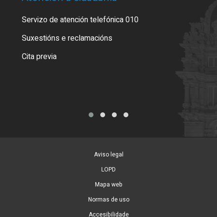
Servizo de atención telefónica 010
Empa
certi
Suxestións e reclamacións
Como
Cita previa
Tarx
Aviso legal
LOPD
Mapa web
Normas de uso
Accesibilidade