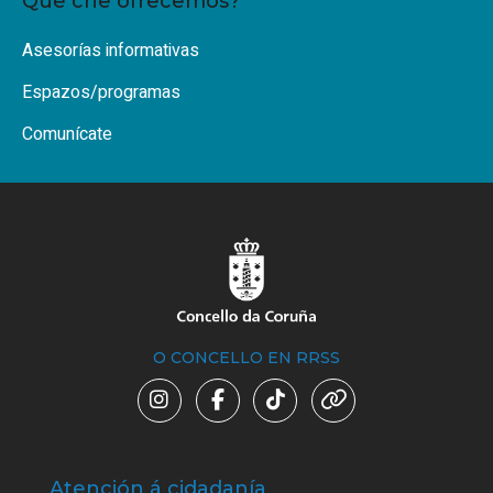
Que che ofrecemos?
Asesorías informativas
Espazos/programas
Comunícate
O CONCELLO EN RRSS
Atención á cidadanía
Trá