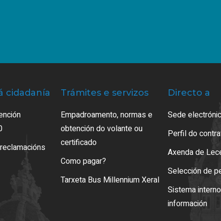
á cidadanía
Trámites e servizos
Directo a
ención
Empadroamento, normas e
Sede electrónic
0
obtención do volante ou
Perfil do contr
certificado
 reclamacións
Axenda de Lec
Como pagar?
Selección de p
Tarxeta Bus Millennium Xeral
Sistema intern
información