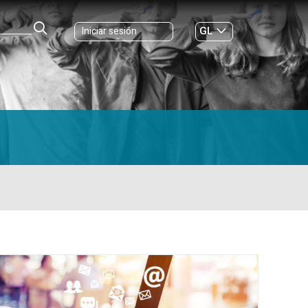
GL
Iniciar sesión
ES
|