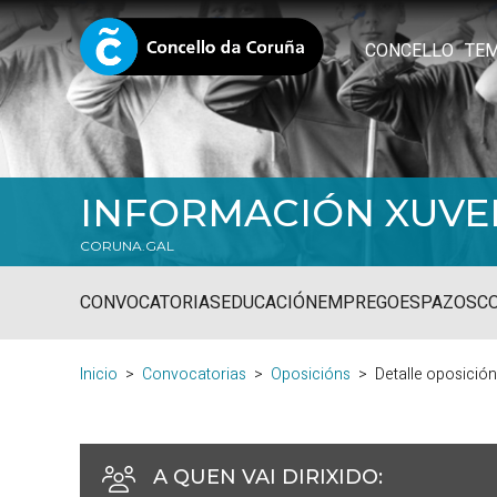
CONCELLO
TE
INFORMACIÓN XUVE
CORUNA.GAL
CONVOCATORIAS
EDUCACIÓN
EMPREGO
ESPAZOS
C
Inicio
Convocatorias
Oposicións
Detalle oposició
A QUEN VAI DIRIXIDO
: