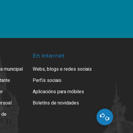
En internet
a municipal
Webs, blogs e redes sociais
atante
Perfís sociais
er
Aplicacións para móbiles
ersoal
Boletíns de novidades
o de