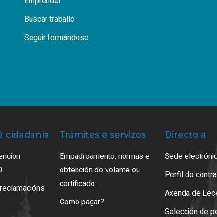
Emprender
Buscar traballo
Seguir formándose
á cidadanía
Trámites e servizos
Directo a
ención
Empadroamento, normas e
Sede electrónic
0
obtención do volante ou
Perfil do contr
certificado
 reclamacións
Axenda de Lec
Como pagar?
Selección de p