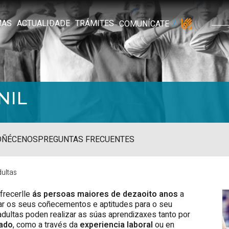
MAS
ACTUALIDADE
TRÁMITES
COMUNÍCATE
NIL
OÑÉCENOS
PREGUNTAS FRECUENTES
ultas
ofrecerlle
ás persoas
maiores de dezaoito anos
a
pliar os seus coñecementos e aptitudes para o seu
dultas poden realizar as súas aprendizaxes tanto por
ado
, como a través da
experiencia laboral
ou en