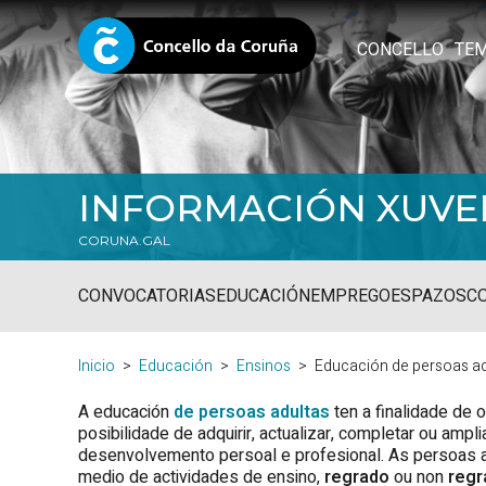
CONCELLO
TE
INFORMACIÓN XUVE
CORUNA.GAL
CONVOCATORIAS
EDUCACIÓN
EMPREGO
ESPAZOS
C
Inicio
Educación
Ensinos
Educación de persoas ad
A educación
de persoas adultas
ten a finalidade de 
posibilidade de adquirir, actualizar, completar ou am
desenvolvemento persoal e profesional. As persoas a
medio de actividades de ensino,
regrado
ou non
regr