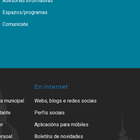
Asesorías informativas
Espazos/programas
Comunícate
En internet
a municipal
Webs, blogs e redes sociais
atante
Perfís sociais
er
Aplicacións para móbiles
ersoal
Boletíns de novidades