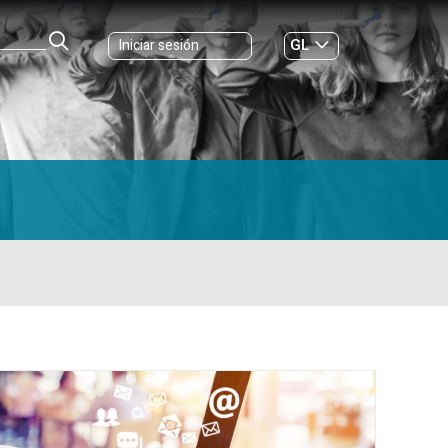
GL
Iniciar sesión
ES
|