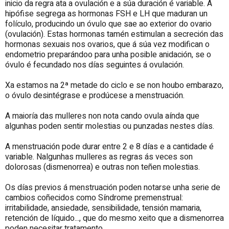
inicio da regra ata a ovulación e a súa duración é variable. A
hipófise segrega as hormonas FSH e LH que maduran un
folículo, producindo un óvulo que sae ao exterior do ovario
(ovulación). Estas hormonas tamén estimulan a secreción das
hormonas sexuais nos ovarios, que á súa vez modifican o
endometrio preparándoo para unha posible anidación, se o
óvulo é fecundado nos días seguintes á ovulación.
Xa estamos na 2ª metade do ciclo e se non houbo embarazo,
o óvulo desintégrase e prodúcese a menstruación.
A maioría das mulleres non nota cando ovula aínda que
algunhas poden sentir molestias ou punzadas nestes días.
A menstruación pode durar entre 2 e 8 días e a cantidade é
variable. Nalgunhas mulleres as regras ás veces son
dolorosas (dismenorrea) e outras non teñen molestias.
Os días previos á menstruación poden notarse unha serie de
cambios coñecidos como Síndrome premenstrual:
irritabilidade, ansiedade, sensibilidade, tensión mamaria,
retención de líquido..., que do mesmo xeito que a dismenorrea
poden necesitar tratamento.