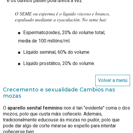
e os ouriños pasen pola uretra á vez.
O SEME ou esperma é o líquido viscoso e branco,
expulsado mediante a eyaculación. No seme hai:
Espermatozoides, 20% do volume total;
media de 100 millóns/ml.
Líquido seminal, 60% do volume.
Líquido prostático, 20% do volume.
Volver a menú
Crecemento e sexualidade Cambios nas
mozas
O
aparello xenital feminino
non é tan "evidente" coma o dos
mozos, polo que custa máis coñecelo. Ademais,
tradicionalmente educouse ás mozas no pudor, polo que
pode dar algo de corte mirarse ao espello para intentar
coñecerse ben.