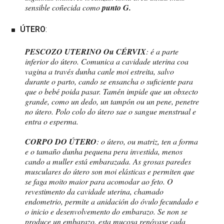
sensible coñecida como
punto G.
ÚTERO
:
PESCOZO UTERINO Ou CÉRVIX
: é a parte
inferior do útero. Comunica a cavidade uterina coa
vagina a través dunha canle moi estreita, salvo
durante o parto, cando se ensancha o suficiente para
que o bebé poida pasar. Tamén impide que un obxecto
grande, como un dedo, un tampón ou un pene, penetre
no útero. Polo colo do útero sae o sangue menstrual e
entra o esperma.
CORPO DO ÚTERO
: o útero, ou matriz, ten a forma
e o tamaño dunha pequena pera investida, menos
cando a muller está embarazada. As grosas paredes
musculares do útero son moi elásticas e permiten que
se faga moito maior para acomodar ao feto. O
revestimento da cavidade uterina, chamado
endometrio, permite a anidación do óvulo fecundado e
o inicio e desenvolvemento do embarazo. Se non se
produce un embarazo, esta mucosa renóvase cada