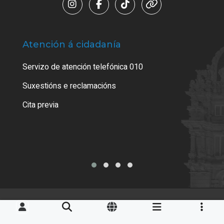
Atención á cidadanía
Trá
Servizo de atención telefónica 010
Empa
certi
Suxestións e reclamacións
Como
Cita previa
Tarx
Aviso legal
LOPD