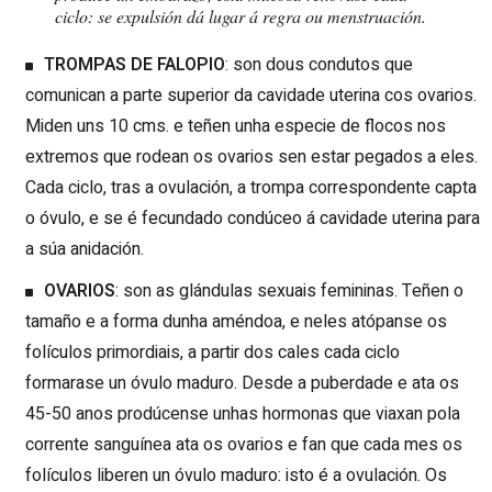
ciclo: se expulsión dá lugar á regra ou menstruación.
TROMPAS DE FALOPIO
: son dous condutos que
comunican a parte superior da cavidade uterina cos ovarios.
Miden uns 10 cms. e teñen unha especie de flocos nos
extremos que rodean os ovarios sen estar pegados a eles.
Cada ciclo, tras a ovulación, a trompa correspondente capta
o óvulo, e se é fecundado condúceo á cavidade uterina para
a súa anidación.
OVARIOS
: son as glándulas sexuais femininas. Teñen o
tamaño e a forma dunha améndoa, e neles atópanse os
folículos primordiais, a partir dos cales cada ciclo
formarase un óvulo maduro. Desde a puberdade e ata os
45-50 anos prodúcense unhas hormonas que viaxan pola
corrente sanguínea ata os ovarios e fan que cada mes os
folículos liberen un óvulo maduro: isto é a ovulación. Os