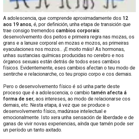
A adolescencia, que comprende aproximadamente dos
12
aos 19 anos
, é, por definición, unha etapa de transición que
trae consigo tremendos
cambios corporais
:
desenvolvemento dos peitos e primeira regra nas mozas, os
grans e a lanuxe corporal en mozas e mozos, as primeiras
eyaculaciones nos mozos... ¡E moito máis! As hormonas,
unhas sustancias químicas producidas no cerebro e nos
órganos sexuais están detrás de todos eses cambios
físicos. Evidentemente, eses cambios afectan o teu modo de
sentirche e relacionarche, co teu propio corpo e cos demais.
Pero o desenvolvemento físico é só unha parte deste
proceso que é a adolescencia; o cambio
tamén afecta á
forma de ser
, aos intereses, ao modo de relacionarse cos
demais, etc. Nesta etapa, á vez que se produce o
desenvolvemento físico, madúrase intelectual e
emocionalmente. Isto xera unha sensación de liberdade e de
ganas de vivir novas experiencias, aínda que tamén pode ser
un período un tanto axitado.