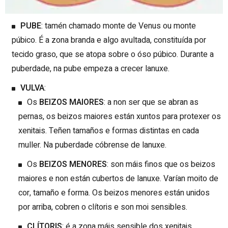
PUBE
: tamén chamado monte de Venus ou monte
púbico. É a zona branda e algo avultada, constituída por
tecido graso, que se atopa sobre o óso púbico. Durante a
puberdade, na pube empeza a crecer lanuxe.
VULVA
:
Os
BEIZOS MAIORES
: a non ser que se abran as
pernas, os beizos maiores están xuntos para protexer os
xenitais. Teñen tamaños e formas distintas en cada
muller. Na puberdade cóbrense de lanuxe.
Os
BEIZOS MENORES
: son máis finos que os beizos
maiores e non están cubertos de lanuxe. Varían moito de
cor, tamaño e forma. Os beizos menores están unidos
por arriba, cobren o clítoris e son moi sensibles.
CLÍTORIS
: é a zona máis sensible dos xenitais