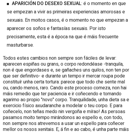
APARICIÓN DO DESEXO SEXUAL
: é o momento en que
se empezan a vivir as primeiras experiencias amorosas e
sexuais. En moitos casos, é o momento no que empezan a
aparecer os soños e fantasías sexuais. Por isto
precisamente, esta é a época na que é máis frecuente
masturbarse.
Todos estes cambios non sempre son fáciles de levar:
aparecen espiñas ou grans, o corpo redondéase -tranquila,
non é que engordases e, se gañaches uns quilos, non ten por
que ser definitivo- e durante un tempo ir mercar roupa pode
constituír unha certa tortura: parece que todo che sente mal
ou, cando menos, raro. Cando este proceso comeza, non hai
máis remedio que ter paciencia e ir coñecendo e tomando
agarimo ao propio "novo" corpo. Tranquilidade, unha dieta sa e
exercicio físico axudaranche a modelar o teu corpo. E para
coñecelo, non teñas medo nin vergoña e mírao! As persoas
pasamos moito tempo mirándonos ao espello e, con todo,
non sempre nos atrevemos a usar un espello para coñecer
mellor os nosos xenitais. E, á fin e ao cabo, é unha parte máis