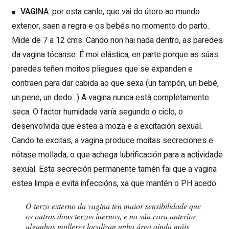
VAGINA
: por esta canle, que vai do útero ao mundo
exterior, saen a regra e os bebés no momento do parto.
Mide de 7 a 12 cms. Cando non hai nada dentro, as paredes
da vagina tócanse. É moi elástica, en parte porque as súas
paredes teñen moitos pliegues que se expanden e
contraen para dar cabida ao que sexa (un tampón, un bebé,
un pene, un dedo...) A vagina nunca está completamente
seca. O factor humidade varía segundo o ciclo, o
desenvolvida que estea a moza e a excitación sexual.
Cando te excitas, a vagina produce moitas secreciones e
nótase mollada, o que achega lubrificación para a actividade
sexual. Esta secreción permanente tamén fai que a vagina
estea limpa e evita infeccións, xa que mantén o PH acedo.
O terzo externo da vagina ten maior sensibilidade que
os outros dous terzos inernos, e na súa cara anterior
algunhas mulleres localizan unha área aínda máis