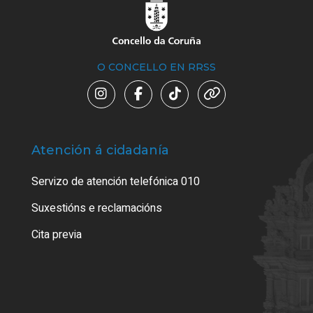
O CONCELLO EN RRSS
Atención á cidadanía
Trá
Servizo de atención telefónica 010
Empa
certi
Suxestións e reclamacións
Como
Cita previa
Tarx