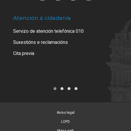
Atención á cidadanía
Trá
Servizo de atención telefónica 010
Empa
certi
Suxestións e reclamacións
Como
Cita previa
Tarx
Aviso legal
LOPD
Mapa web