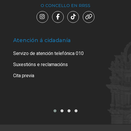
O CONCELLO EN RRSS
Atención á cidadanía
Trá
Servizo de atención telefónica 010
Empa
certi
Suxestións e reclamacións
Como
Cita previa
Tarx