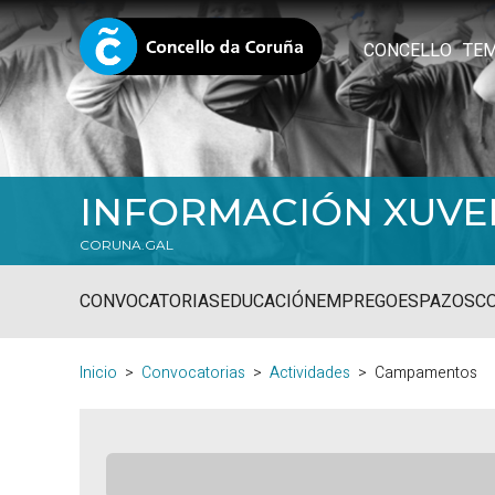
CONCELLO
TE
INFORMACIÓN XUVE
CORUNA.GAL
CONVOCATORIAS
EDUCACIÓN
EMPREGO
ESPAZOS
C
Inicio
Convocatorias
Actividades
Campamentos