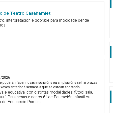
io de Teatro Casahamlet
tro, interpretación e dobraxe para mocidade dende
nos.
6/2026
e poderán facer novas inscricións ou ampliacións se hai prazas
 o xoves anterior á semana a que se estean anotando.
va e educativa, con distintas modalidades: fútbol sala,
urf. Para nenas e nenos 6º de Educación Infantil ou
o de Educación Primaria.