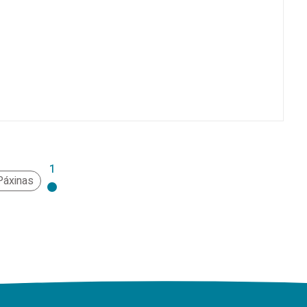
1
Páxinas