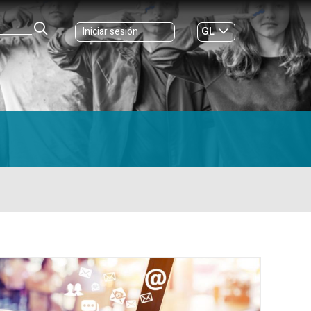
GL
Iniciar sesión
ES
|