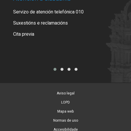
Servizo de atención telefónica 010
Empa
certi
Suxestións e reclamacións
Como
Cita previa
Tarx
Aviso legal
LOPD
Mapa web
Normas de uso
Accesibilidade