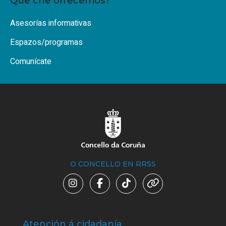
Que che ofrecemos?
Asesorías informativas
Espazos/programas
Comunícate
O CONCELLO EN RRSS
Atención á cidadanía
Trá