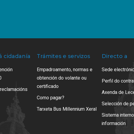
á cidadanía
Trámites e servizos
Directo a
ención
Empadroamento, normas e
Sede electrónic
0
obtención do volante ou
Perfil do contr
certificado
 reclamacións
Axenda de Lec
Como pagar?
Selección de p
Tarxeta Bus Millennium Xeral
Sistema intern
información