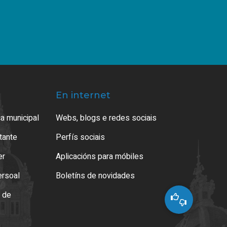
En internet
a municipal
Webs, blogs e redes sociais
atante
Perfís sociais
er
Aplicacións para móbiles
ersoal
Boletíns de novidades
o de