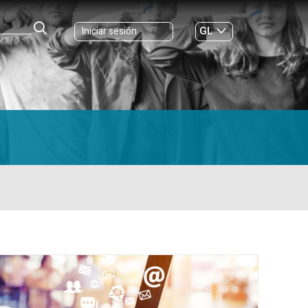
GL
Iniciar sesión
ES
|