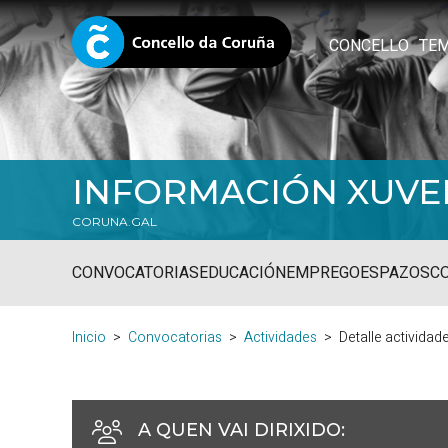
CONCELLO
TE
INFORMACIÓN XUVE
CORUNA.GAL
CONVOCATORIAS
EDUCACIÓN
EMPREGO
ESPAZOS
C
Inicio
Convocatorias
Actividades
Detalle actividad
A QUEN VAI DIRIXIDO
: