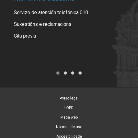
Servizo de atención telefónica 010
Empa
certi
Suxestións e reclamacións
Como
Cita previa
Tarx
Aviso legal
LOPD
Mapa web
Normas de uso
Accesibilidade