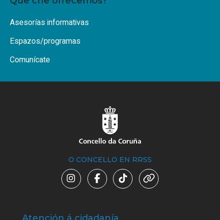
Que che ofrecemos?
Asesorías informativas
Espazos/programas
Comunícate
O CONCELLO EN RRSS
Atención á cidadanía
Trá