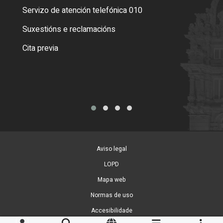
Servizo de atención telefónica 010
Empa
certi
Suxestións e reclamacións
Como
Cita previa
Tarx
Aviso legal
LOPD
Mapa web
Normas de uso
Accesibilidade