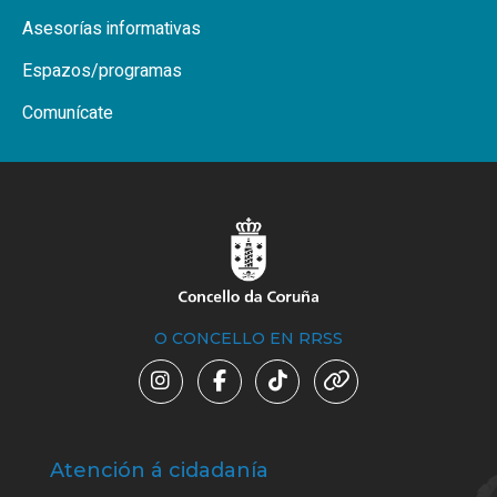
Asesorías informativas
Espazos/programas
Comunícate
O CONCELLO EN RRSS
Atención á cidadanía
Trá