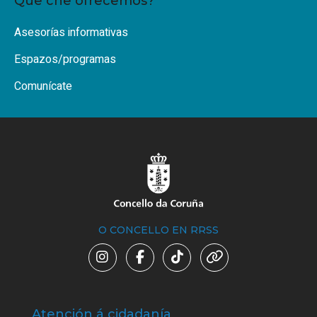
Que che ofrecemos?
Asesorías informativas
Espazos/programas
Comunícate
O CONCELLO EN RRSS
Atención á cidadanía
Trá