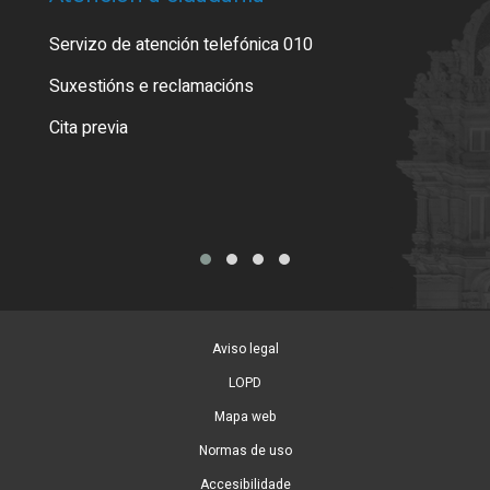
Servizo de atención telefónica 010
Empa
certi
Suxestións e reclamacións
Como
Cita previa
Tarx
Aviso legal
LOPD
Mapa web
Normas de uso
Accesibilidade