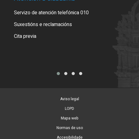
Servizo de atención telefónica 010
Empa
certi
Suxestións e reclamacións
Como
Cita previa
Tarx
Aviso legal
LOPD
Mapa web
Normas de uso
Accesibilidade