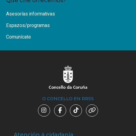
Que che ofrecemos?
Asesorías informativas
Espazos/programas
Comunícate
O CONCELLO EN RRSS
Atención á cidadanía
Trá