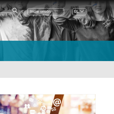
GL
Iniciar sesión
ES
|