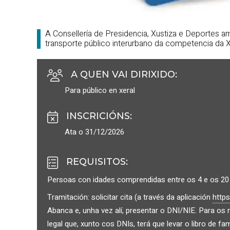
A Consellería de Presidencia, Xustiza e Deportes am
transporte público interurbano da competencia da Xu
A QUEN VAI DIRIXIDO
:
Para público en xeral
INSCRICIÓNS
:
Ata o 31/12/2026
REQUISITOS
:
Persoas con idades comprendidas entre os 4 e os 20 
Tramitación: solicitar cita (a través da aplicación
https
Abanca e, unha vez alí, presentar o DNI/NIE. Para os 
legal que, xunto cos DNIs, terá que levar o libro de f