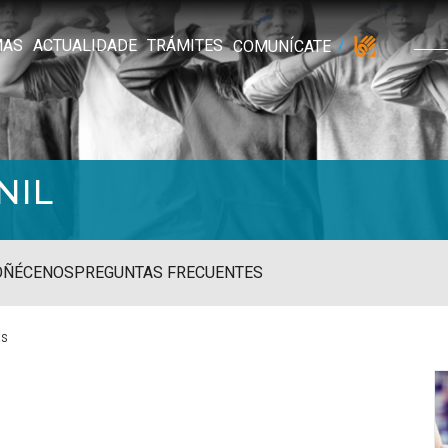
MAS
ACTUALIDADE
TRÁMITES
COMUNÍCATE
NIL
OÑÉCENOS
PREGUNTAS FRECUENTES
as