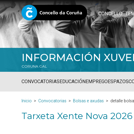
CONCELLO
TE
INFORMACIÓN XUVE
CORUNA.GAL
CONVOCATORIAS
EDUCACIÓN
EMPREGO
ESPAZOS
C
Inicio
Convocatorias
Bolsas e axudas
detalle bols
Tarxeta Xente Nova 2026