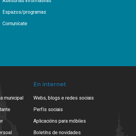
Asesorías informativas
Espazos/programas
Comunícate
En internet
a municipal
Webs, blogs e redes sociais
atante
Perfís sociais
er
Aplicacións para móbiles
ersoal
Boletíns de novidades