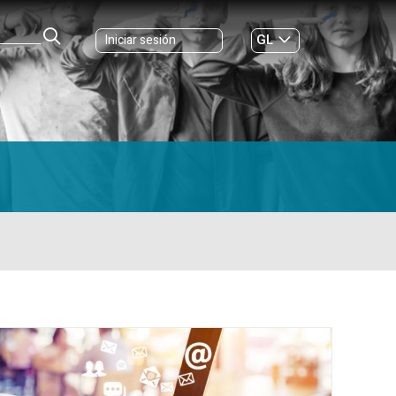
GL
Iniciar sesión
ES
|