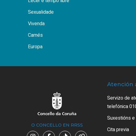
Lecer e tempo libre
Sexualidade
Vivenda
Carnés
Europa
Atención 
Servizo de at
telefónica 01
Suxestións e
O CONCELLO EN RRSS
Cita previa