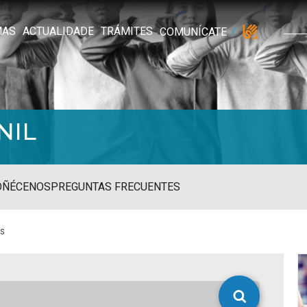
MAS
ACTUALIDADE
TRÁMITES
COMUNÍCATE
NIL
OÑÉCENOS
PREGUNTAS FRECUENTES
s