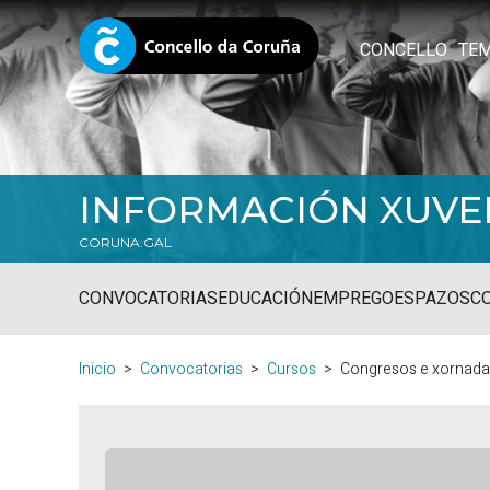
CONCELLO
TE
INFORMACIÓN XUVE
CORUNA.GAL
CONVOCATORIAS
EDUCACIÓN
EMPREGO
ESPAZOS
C
Inicio
Convocatorias
Cursos
Congresos e xornada