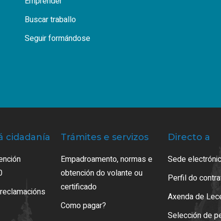
Emprender
Buscar traballo
Seguir formándose
á cidadanía
Trámites e servizos
Directo a
ención
Empadroamento, normas e
Sede electrónic
0
obtención do volante ou
Perfil do contr
certificado
 reclamacións
Axenda de Lec
Como pagar?
Selección de p