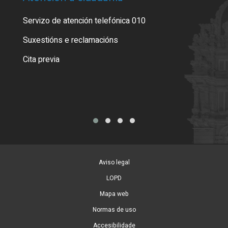
Servizo de atención telefónica 010
Empa
certi
Suxestións e reclamacións
Como
Cita previa
Tarx
Aviso legal
LOPD
Mapa web
Normas de uso
Accesibilidade