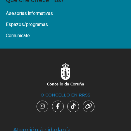
Que che ofrecemos?
Asesorías informativas
Espazos/programas
Comunícate
O CONCELLO EN RRSS
Atención á cidadanía
Trá