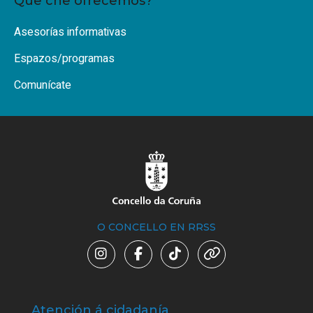
Que che ofrecemos?
Asesorías informativas
Espazos/programas
Comunícate
O CONCELLO EN RRSS
Atención á cidadanía
Trá