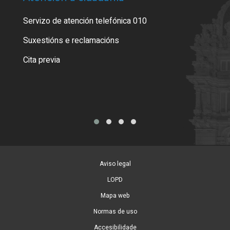
Servizo de atención telefónica 010
Empa
certi
Suxestións e reclamacións
Como
Cita previa
Tarx
Aviso legal
LOPD
Mapa web
Normas de uso
Accesibilidade