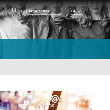
GL
Iniciar sesión
ES
|