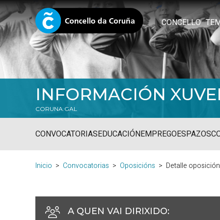
CONCELLO
TE
INFORMACIÓN XUVE
CORUNA.GAL
CONVOCATORIAS
EDUCACIÓN
EMPREGO
ESPAZOS
C
Inicio
Convocatorias
Oposicións
Detalle oposició
A QUEN VAI DIRIXIDO
: