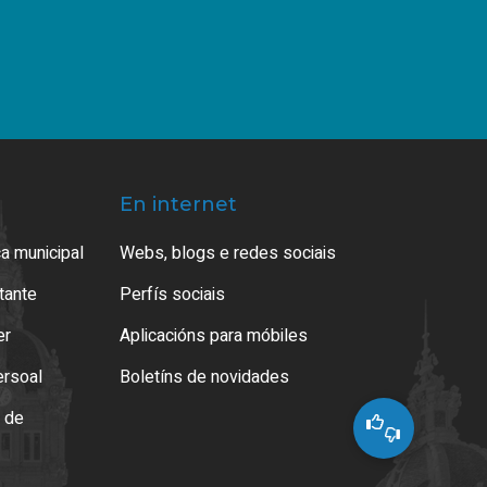
En internet
a municipal
Webs, blogs e redes sociais
atante
Perfís sociais
er
Aplicacións para móbiles
ersoal
Boletíns de novidades
o de