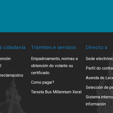
á cidadanía
Trámites e servizos
Directo a
ención
Empadroamento, normas e
Sede electrónic
0
obtención do volante ou
Perfil do contr
certificado
 reclamacións
Axenda de Lec
Como pagar?
Selección de p
Tarxeta Bus Millennium Xeral
Sistema intern
información