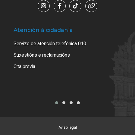
Atención á cidadanía
Trá
Servizo de atención telefónica 010
Empa
certi
Suxestións e reclamacións
Como
Cita previa
Tarx
Aviso legal