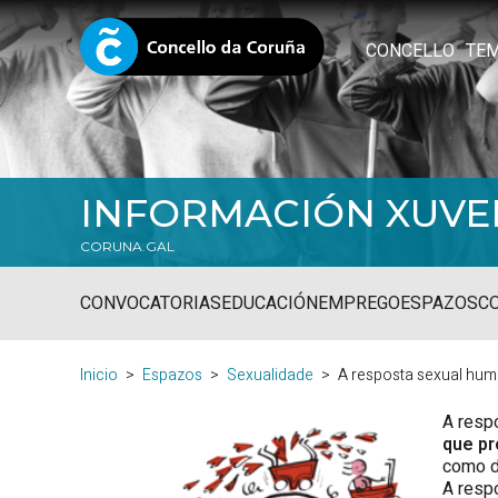
CONCELLO
TE
INFORMACIÓN XUVE
CORUNA.GAL
CONVOCATORIAS
EDUCACIÓN
EMPREGO
ESPAZOS
C
Inicio
Espazos
Sexualidade
A resposta sexual hu
A resp
que p
como d
A resp