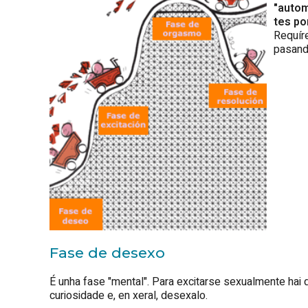
"autom
tes po
Requíre
pasand
Fase de desexo
É unha fase "mental". Para excitarse sexualmente hai q
curiosidade e, en xeral, desexalo.