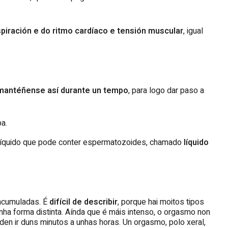
piración e do ritmo cardíaco e tensión muscular
, igual
mantéñense así durante un tempo
, para logo dar paso a
a.
líquido que pode conter espermatozoides, chamado
líquido
 acumuladas. É
difícil de describir
, porque hai moitos tipos
unha forma distinta. Aínda que é máis intenso, o orgasmo non
den ir duns minutos a unhas horas. Un orgasmo, polo xeral,