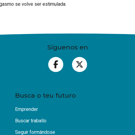
rgasmo se volve ser estimulada.
Síguenos en
Busca o teu futuro
Emprender
Buscar traballo
Seguir formándose