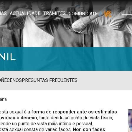
MAS
ACTUALIDADE
TRÁMITES
COMUNÍCATE
NIL
OÑÉCENOS
PREGUNTAS FRECUENTES
mana
osta sexual é a
forma de responder ante os estímulos
rovocan o desexo
, tanto dende un punto de vista físico,
ende un punto de vista máis íntimo e persoal.
osta sexual consta de varias fases.
Non son fases