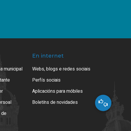
En internet
a municipal
Webs, blogs e redes sociais
atante
Perfís sociais
er
Aplicacións para móbiles
ersoal
Boletíns de novidades
o de