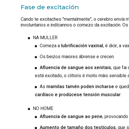
Fase de excitación
Cando te excitaches "mentalmente", o cerebro envía
involuntarios e indícannos o comezo da excitación. Os
NA MULLER
Comeza a
lubrificación vaxinal
, é dicir, a 
Os beizos maiores ábrense e crecen.
Afluencia de sangue aos xenitais
, que fai
está excitado, o clítoris é moito máis sensible 
As
mamilas tamén poden incharse
e qued
cardíaco e prodúcese tensión muscular
.
NO HOME
Afluencia de sangue ao pene
, provocando 
Aumento de tamaño dos testículos
, que 