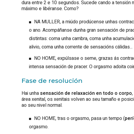
dura entre 2 e 10 segundos. Sucede cando a tensión m
máximo e libéranse. Como?
NA MULLER, a miúdo prodúcense unhas contracció
o ano. Acompáñanse dunha gran sensación de pracer
distintas: coma unha cambra, coma unha acumulaci
alivio, coma unha corrente de sensacións cálidas...
NO HOME, expúlsase o seme, grazas ás contrac
intensa sensación de pracer. O orgasmo adoita coin
Fase de resolución
Hai unha
sensación de relaxación en todo o corpo
área xenital, os xenitais volven ao seu tamaño e posició
ao seu nivel normal.
NO HOME, tras o orgasmo, pasa un tempo (
perí
orgasmo.