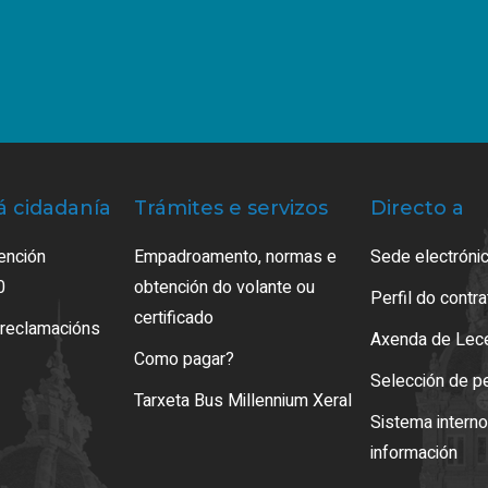
á cidadanía
Trámites e servizos
Directo a
ención
Empadroamento, normas e
Sede electrónic
0
obtención do volante ou
Perfil do contr
certificado
 reclamacións
Axenda de Lec
Como pagar?
Selección de p
Tarxeta Bus Millennium Xeral
Sistema intern
información