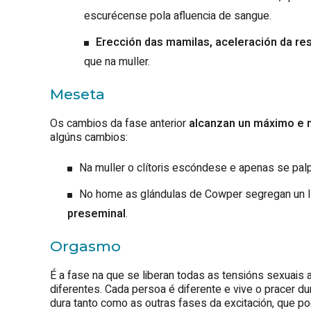
escurécense pola afluencia de sangue.
Erección das mamilas, aceleración da res
que na muller.
Meseta
Os cambios da fase anterior
alcanzan un máximo e 
algúns cambios:
Na muller o clítoris escóndese e apenas se palp
No home as glándulas de Cowper segregan un 
preseminal
.
Orgasmo
É a fase na que se liberan todas as tensións sexuais
diferentes. Cada persoa é diferente e vive o pracer d
dura tanto como as outras fases da excitación, que po