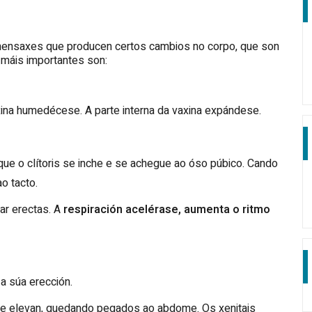
 mensaxes que producen certos cambios no corpo, que son
 máis importantes son:
vaxina humedécese. A parte interna da vaxina expándese.
 que o clítoris se inche e se achegue ao óso púbico. Cando
ao tacto.
ar erectas. A
respiración acelérase, aumenta o ritmo
a súa erección.
se elevan, quedando pegados ao abdome. Os xenitais