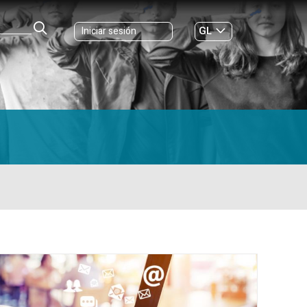
GL
Iniciar sesión
ES
|