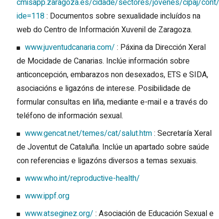
cmisapp.zaragoza.es/cidade/sectores/jovenes/cipaj/cont/
ide=118
: Documentos sobre sexualidade incluídos na
web do Centro de Información Xuvenil de Zaragoza.
www.juventudcanaria.com/
: Páxina da Dirección Xeral
de Mocidade de Canarias. Inclúe información sobre
anticoncepción, embarazos non desexados, ETS e SIDA,
asociacións e ligazóns de interese. Posibilidade de
formular consultas en liña, mediante e-mail e a través do
teléfono de información sexual.
www.gencat.net/temes/cat/salut.htm
: Secretaría Xeral
de Joventut de Cataluña. Inclúe un apartado sobre saúde
con referencias e ligazóns diversos a temas sexuais.
www.who.int/reproductive-health/
www.ippf.org
www.atseginez.org/
: Asociación de Educación Sexual e