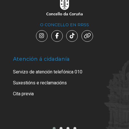
O CONCELLO EN RRSS
Atención á cidadanía
Trá
Servizo de atención telefónica 010
Empa
certi
Suxestións e reclamacións
Como
Cita previa
Tarx