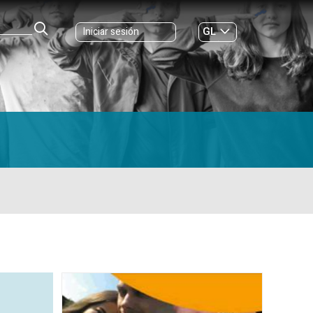
GL
Iniciar sesión
ES
|