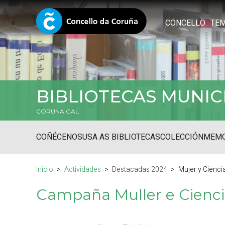
CONCELLO
TE
BIBLIOTECAS MUNIC
CORUNA.GAL
COÑÉCENOS
USA AS BIBLIOTECAS
COLECCIÓN
MEMO
Inicio
Actividades
Destacadas 2024
Mujer y Cienci
Campaña Muller e Cienc