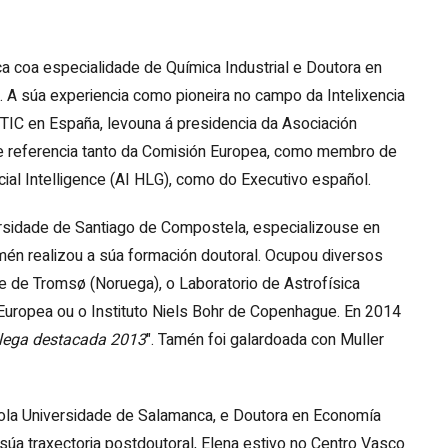
ica coa especialidade de Química Industrial e Doutora en
 A súa experiencia como pioneira no campo da Intelixencia
TIC en España, levouna á presidencia da Asociación
a de referencia tanto da Comisión Europea, como membro de
cial Intelligence (AI HLG), como do Executivo español.
versidade de Santiago de Compostela, especializouse en
mén realizou a súa formación doutoral. Ocupou diversos
e de Tromsø (Noruega), o Laboratorio de Astrofísica
 Europea ou o Instituto Niels Bohr de Copenhague. En 2014
lega destacada 2013
". Tamén foi galardoada con Muller
pola Universidade de Salamanca, e Doutora en Economía
úa traxectoria postdoutoral, Elena estivo no Centro Vasco