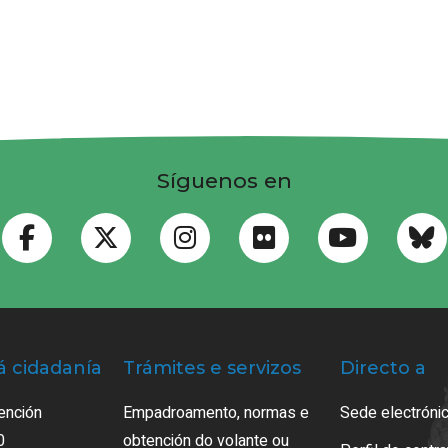
Síguenos en
á cidadanía
Trámites e servizos
Directo a
ención
Empadroamento, normas e
Sede electrónic
0
obtención do volante ou