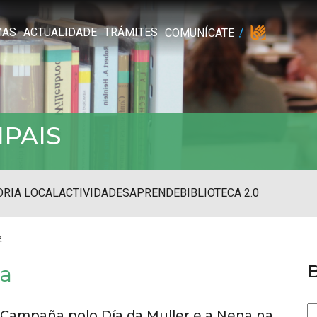
MAS
ACTUALIDADE
TRÁMITES
COMUNÍCATE
IPAIS
RIA LOCAL
ACTIVIDADES
APRENDE
BIBLIOTECA 2.0
a
ia
Campaña polo Día da Muller e a Nena na