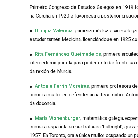
Primeiro Congreso de Estudos Galegos en 1919 foi
na Coruña en 1920 e favoreceu a posterior creació
Olimpia Valencia
, primeira médica e xinecóloga
estudar tamén Medicina, licenciándose en 1925 co 
Rita Fernández Queimadelos
, primeira arquit
intercederon por ela para poder estudar fronte ás r
da rexión de Murcia.
Antonia Ferrín Moreiras
, primeira profesora d
primeira muller en defender unha tese sobre Ast
da docencia.
María Wonenburger
, matemática galega, expert
primeira española en ser bolseira 'Fulbright', graz
1957. En Toronto, era a única muller ocupando un 