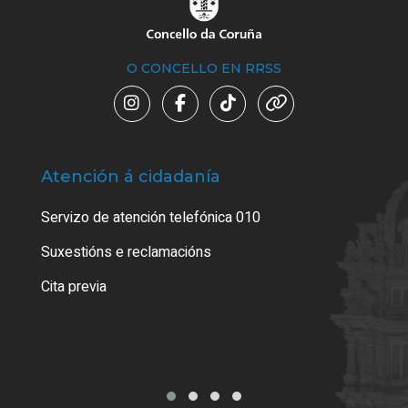
O CONCELLO EN RRSS
Atención á cidadanía
Trá
Servizo de atención telefónica 010
Empa
certi
Suxestións e reclamacións
Como
Cita previa
Tarx