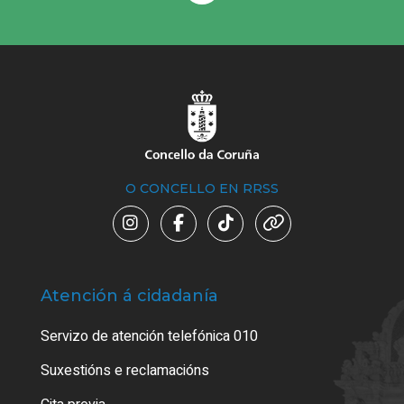
O CONCELLO EN RRSS
Atención á cidadanía
Trá
Servizo de atención telefónica 010
Empa
certi
Suxestións e reclamacións
Como