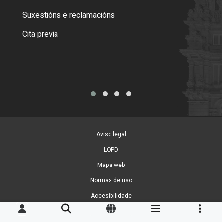
certi
Suxestións e reclamacións
Como
Cita previa
Tarx
Aviso legal
LOPD
Mapa web
Normas de uso
Accesibilidade
Xestión de cookies