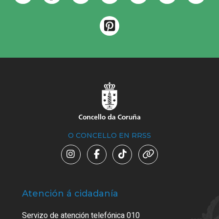
O CONCELLO EN RRSS
Atención á cidadanía
Trá
Servizo de atención telefónica 010
Empa