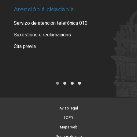
Atención á cidadanía
Trá
Servizo de atención telefónica 010
Empa
certi
Suxestións e reclamacións
Como
Cita previa
Tarx
Aviso legal
LOPD
Mapa web
Normas de uso