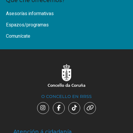
Que che ofrecemos?
Asesorías informativas
Espazos/programas
Comunícate
O CONCELLO EN RRSS
Atención á cidadanía
Trá