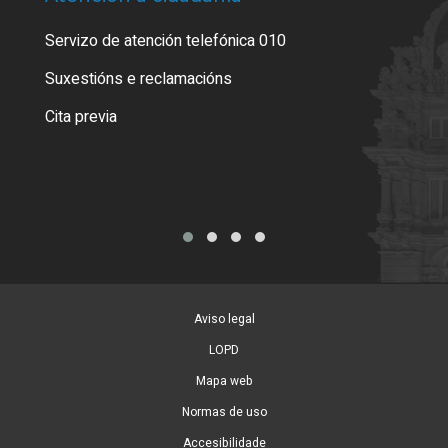
Servizo de atención telefónica 010
Empa
certi
Suxestións e reclamacións
Como
Cita previa
Tarx
Aviso legal
LOPD
Mapa web
Normas de uso
Accesibilidade