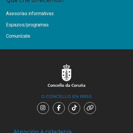
Que che ofrecemos?
Asesorías informativas
Espazos/programas
Comunícate
O CONCELLO EN RRSS
Atención á cidadanía
Trá