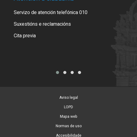
Servizo de atención telefónica 010
Empa
certi
Suxestións e reclamacións
Como
Cita previa
Tarx
Aviso legal
LOPD
Mapa web
Normas de uso
Accesibilidade