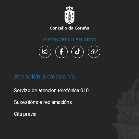
O CONCELLO EN RRSS
Atención á cidadanía
Trá
Servizo de atención telefónica 010
Empa
certi
Suxestións e reclamacións
Como
Cita previa
Tarx