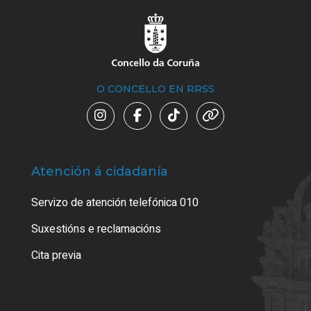
O CONCELLO EN RRSS
Atención á cidadanía
Trá
Servizo de atención telefónica 010
Empa
certi
Suxestións e reclamacións
Como
Cita previa
Tarx