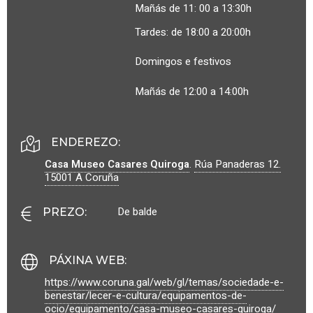
Mañás de 11: 00 a 13:30h
Tardes: de 18:00 a 20:00h
Domingos e festivos
Mañás de 12:00 a 14:00h
ENDEREZO:
Casa Museo Casares Quiroga
.
Rúa Panaderas 12.
15001
A Coruña
De balde
PREZO
:
PÁXINA WEB
:
https://www.coruna.gal/web/gl/temas/sociedade-e-
benestar/lecer-e-cultura/equipamentos-de-
ocio/equipamento/casa-museo-casares-quiroga/