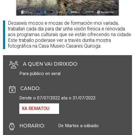
Dezaseis mozos e mozas de formación moi variada,
traballan cada día para dar unha visión fresca e renovada
aos programas culturais que se están ofrecendo na cidade.
Este traballo poderase ver a través dunha mostra
fotográfica na Casa Museo Casares Quiroga.
A QUEN VAI DIRIXIDO
:
Para público en xeral
CANDO
:
Dende o 07/07/2022 ata o 31/07/2022
XA REMATOU
De Martes a sábado:
HORARIO
: