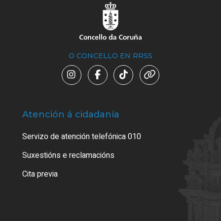
O CONCELLO EN RRSS
Atención á cidadanía
Trá
Servizo de atención telefónica 010
Empa
certi
Suxestións e reclamacións
Como
Cita previa
Tarx