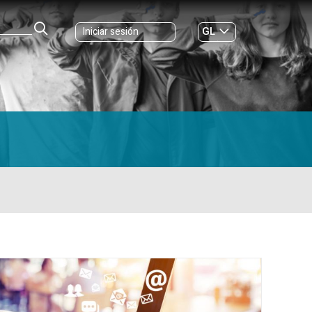
GL
Iniciar sesión
ES
|