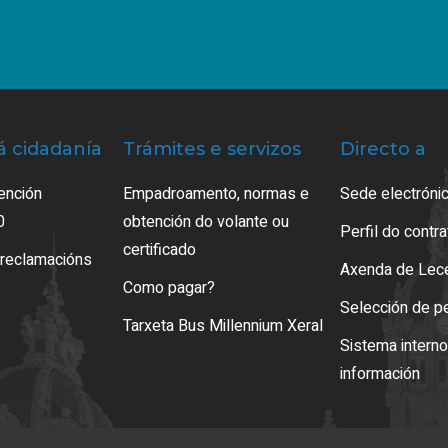
á cidadanía
Trámites e servizos
Directo a
ención
Empadroamento, normas e
Sede electrónic
0
obtención do volante ou
Perfil do contr
certificado
 reclamacións
Axenda de Lec
Como pagar?
Selección de p
Tarxeta Bus Millennium Xeral
Sistema intern
información