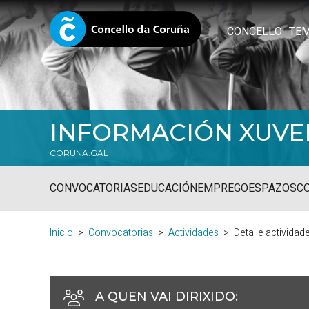
CONCELLO
TE
INFORMACIÓN XUVE
CORUNA.GAL
CONVOCATORIAS
EDUCACIÓN
EMPREGO
ESPAZOS
C
Inicio
Convocatorias
Actividades
Detalle actividad
A QUEN VAI DIRIXIDO
: