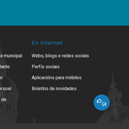
En internet
a municipal
Webs, blogs e redes sociais
atante
Perfís sociais
er
Aplicacións para móbiles
ersoal
Boletíns de novidades
o de