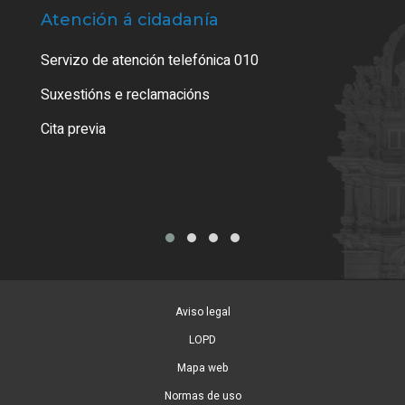
Atención á cidadanía
Trá
Servizo de atención telefónica 010
Empa
certi
Suxestións e reclamacións
Como
Cita previa
Tarx
Aviso legal
LOPD
Mapa web
Normas de uso