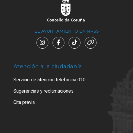
EL AYUNTAMIENTO EN RRSS
Atención a la ciudadanía
Trá
Servicio de atención telefónica 010
Empa
o cer
Sugerencias y reclamaciones
Como
Cita previa
Tarj