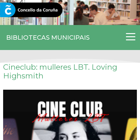
CORUNA.GAL
BIBLIOTECAS MUNICIPAIS
Cineclub: mulleres LBT. Loving
Highsmith