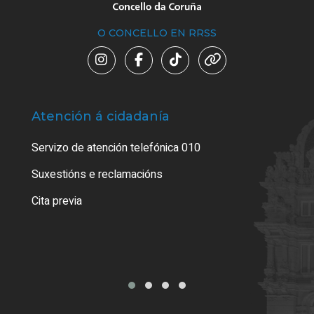
O CONCELLO EN RRSS
Atención á cidadanía
Trá
Servizo de atención telefónica 010
Empa
certi
Suxestións e reclamacións
Como
Cita previa
Tarx