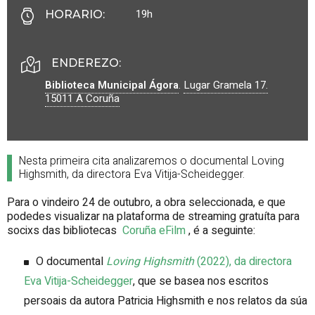
19h
HORARIO
:
ENDEREZO:
Biblioteca Municipal Ágora
.
Lugar Gramela 17.
15011
A Coruña
Nesta primeira cita analizaremos o documental Loving
Highsmith, da directora Eva Vitija-Scheidegger.
Para o vindeiro 24 de outubro, a obra seleccionada, e que
podedes visualizar na plataforma de streaming gratuíta para
socixs das bibliotecas
Coruña eFilm
, é a seguinte:
O documental
Loving Highsmith
(2022), da directora
Eva Vitija-Scheidegger
, que se basea nos escritos
persoais da autora Patricia Highsmith e nos relatos da súa