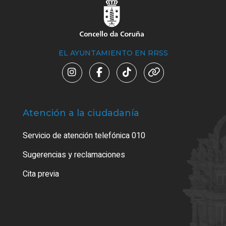
EL AYUNTAMIENTO EN RRSS
Atención a la ciudadanía
Trá
Servicio de atención telefónica 010
Empa
o cer
Sugerencias y reclamaciones
Como
Cita previa
Tarj