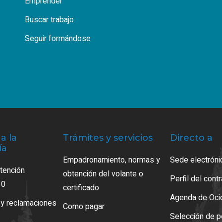
Emprender
Buscar trabajo
Seguir formándose
a la
Trámites y servicios
Directo a
ía
Empadronamiento, normas y
Sede electróni
atención
obtención del volante o
Perfil del cont
10
certificado
Agenda de Oci
 y reclamaciones
Como pagar
Selección de p