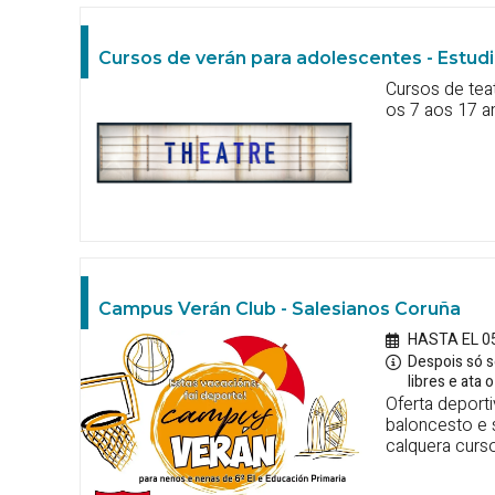
Cursos de verán para adolescentes - Estud
Cursos de tea
os 7 aos 17 a
Campus Verán Club - Salesianos Coruña
HASTA EL 0
Despois só s
libres e ata
Oferta deporti
baloncesto e s
calquera curs