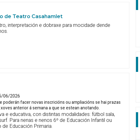
io de Teatro Casahamlet
tro, interpretación e dobraxe para mocidade dende
nos.
5/06/2026
e poderán facer novas inscricións ou ampliacións se hai prazas
 o xoves anterior á semana a que se estean anotando.
va e educativa, con distintas modalidades: fútbol sala,
urf. Para nenas e nenos 6º de Educación Infantil ou
o de Educación Primaria.