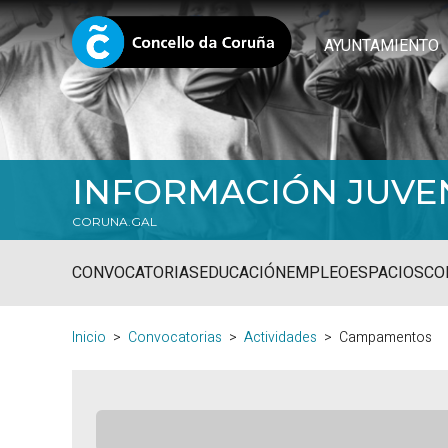
AYUNTAMIENTO
INFORMACIÓN JUVE
CORUNA.GAL
CONVOCATORIAS
EDUCACIÓN
EMPLEO
ESPACIOS
CO
Inicio
Convocatorias
Actividades
Campamentos