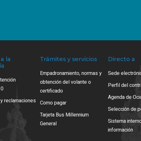
a la
Trámites y servicios
Directo a
ía
Empadronamiento, normas y
Sede electróni
atención
obtención del volante o
Perfil del cont
10
certificado
Agenda de Oci
 y reclamaciones
Como pagar
Selección de p
Tarjeta Bus Millennium
Sistema intern
General
información