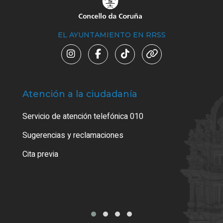
EL AYUNTAMIENTO EN RRSS
Atención a la ciudadanía
Trá
Servicio de atención telefónica 010
Empa
o cer
Sugerencias y reclamaciones
Como
Cita previa
Tarj