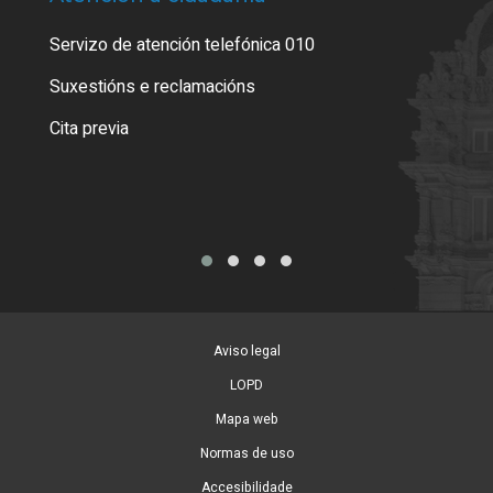
Servizo de atención telefónica 010
Empa
certi
Suxestións e reclamacións
Como
Cita previa
Tarx
Aviso legal
LOPD
Mapa web
Normas de uso
Accesibilidade