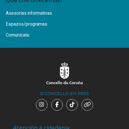
Que che ofrecemos?
Asesorías informativas
Espazos/programas
Comunícate
O CONCELLO EN RRSS
Atención á cidadanía
Trá