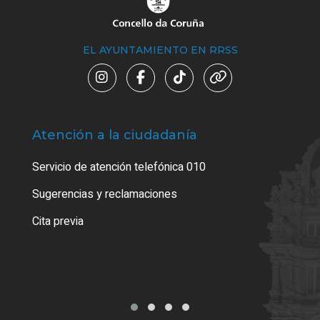
EL AYUNTAMIENTO EN RRSS
Atención a la ciudadanía
Trá
Servicio de atención telefónica 010
Empa
o cer
Sugerencias y reclamaciones
Como
Cita previa
Tarj